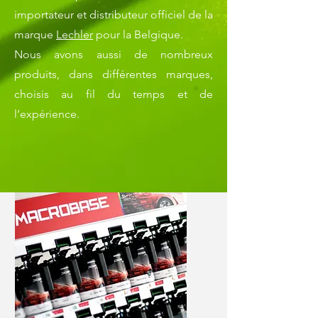
importateur et distributeur officiel de la
marque
Lechler
pour la Belgique.
Nous avons aussi de nombreux
produits, dans différentes marques,
choisis au fil du temps et de
l’expérience.